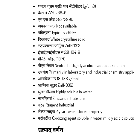
घनत्व
ग्राम प्रति घन सेंटीमीटर (g/cm3)
कैस नं
7779-88-6
एच एस कोड
28342990
अपवर्तक दर
Not available
पवित्रता
Typically >99%
दिखावट
White crystalline solid
स्ट्रक्चरल फॉर्मूला
Zn(NO3)2
ईआईएनईसीएस नं
231-104-6
मेल्टिंग पॉइंट
110 °C
पीएच लेवल
Neutral to slightly acidic in aqueous solution
उपयोग
Primarily in laboratory and industrial chemistry appli
आणविक भार
189.36 g/mol
आण्विक सूत्र
Zn(NO3)2
घुलनशीलता
Highly soluble in water
सामग्रियां
Zinc and nitrate ions
ग्रेड
Reagent Industrial
शेल्फ लाइफ
2 years when stored properly.
प्रॉपर्टीज़
Oxidizing agent soluble in water mildly acidic soluti
उत्पाद वर्णन