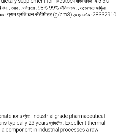
a dietary supplement for livestock
4.5 6.0
पीएच लेवल :
4
,
,
98% 99%
,
गंध :
स्वाद :
पवित्रता :
भौतिक रूप :
स्ट्रक्चरल फॉर्मूला :
ग्राम प्रति घन सेंटीमीटर (g/cm3)
28332910
त्व :
एच एस कोड :
onate ions
Industrial grade pharmaceutical
ग्रेड :
ns typically 23 years
Excellent thermal
प्रॉपर्टीज़ :
s a component in industrial processes a raw