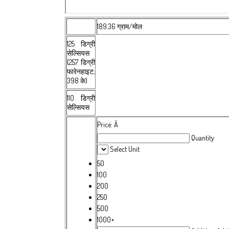
189.36 ग्राम/मोल
125 डिग्री
सेल्सियस
(257 डिग्री
फारेनहाइट;
398 के)
110 डिग्री
सेल्सियस
Price:
Â
Quantity
Select Unit
50
100
200
250
500
1000+