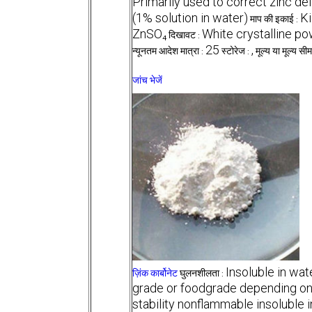
Primarily used to correct zinc def
(1% solution in water)
K
माप की इकाई :
ZnSO₄
White crystalline p
दिखावट :
25
,
न्यूनतम आदेश मात्रा :
स्टोरेज :
मूल्य या मूल्य सीम
जांच भेजें
Insoluble in wate
ज़िंक कार्बोनेट
घुलनशीलता :
grade or foodgrade depending on
stability nonflammable insoluble i