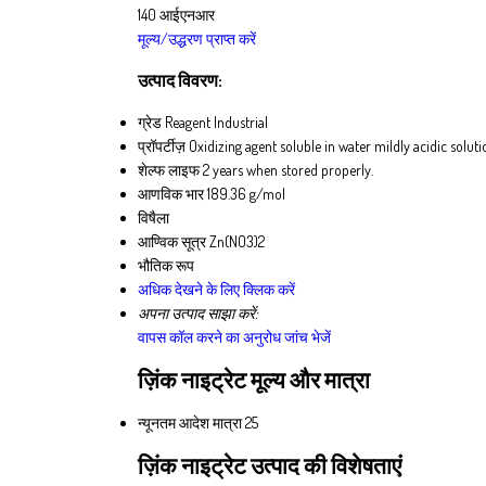
140 आईएनआर
मूल्य/उद्धरण प्राप्त करें
उत्पाद विवरण:
ग्रेड
Reagent Industrial
प्रॉपर्टीज़
Oxidizing agent soluble in water mildly acidic soluti
शेल्फ लाइफ
2 years when stored properly.
आणविक भार
189.36 g/mol
विषैला
आण्विक सूत्र
Zn(NO3)2
भौतिक रूप
अधिक देखने के लिए क्लिक करें
अपना उत्पाद साझा करें:
वापस कॉल करने का अनुरोध
जांच भेजें
ज़िंक नाइट्रेट मूल्य और मात्रा
न्यूनतम आदेश मात्रा
25
ज़िंक नाइट्रेट उत्पाद की विशेषताएं