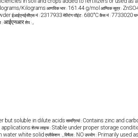
iciencies in soil and crops added to fertilizers or used as 
ilograms/Kilograms
161.44 g/mol
ZnSO
आणविक भार :
आण्विक सूत्र :
owder
2317933
680°C
7733020
ईआईएनईसीएस नं :
मेल्टिंग पॉइंट :
कैस नं :
घन
आईएनआर
,
ा :
शेप :
r but soluble in dilute acids
Contains zinc and carb
सामग्रियां :
 applications
Stable under proper storage conditio
शेल्फ लाइफ :
n water white solid
,
NO
Primarily used a
एप्लीकेशन :
विषैला :
उपयोग :