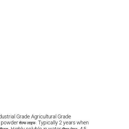
dustrial Grade Agricultural Grade
e powder
Typically 2 years when
शेल्फ लाइफ :
Highly soluble in water
4.5