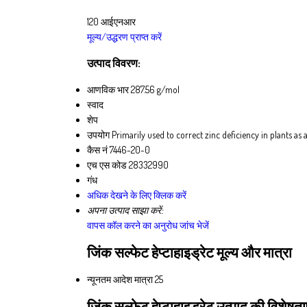
120 आईएनआर
मूल्य/उद्धरण प्राप्त करें
उत्पाद विवरण:
आणविक भार
287.56 g/mol
स्वाद
शेप
उपयोग
Primarily used to correct zinc deficiency in plants as
कैस नं
7446-20-0
एच एस कोड
28332990
गंध
अधिक देखने के लिए क्लिक करें
अपना उत्पाद साझा करें:
वापस कॉल करने का अनुरोध
जांच भेजें
जिंक सल्फेट हेप्टाहाइड्रेट मूल्य और मात्रा
न्यूनतम आदेश मात्रा
25
जिंक सल्फेट हेप्टाहाइड्रेट उत्पाद की विशेषताए