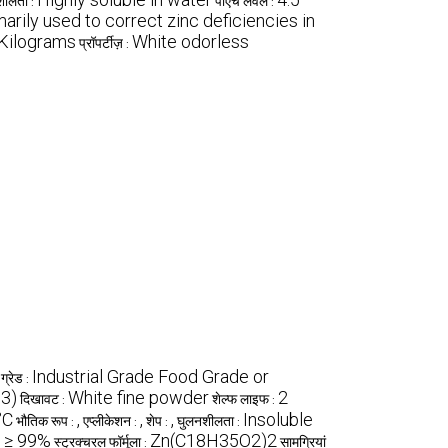
शीलता :
पीएच लेवल :
arily used to correct zinc deficiencies in
Kilograms
White odorless
प्रॉपर्टीज़ :
Industrial Grade Food Grade or
ग्रेड :
m3)
White fine powder
2
दिखावट :
शेल्फ लाइफ :
°C
,
,
,
Insoluble
भौतिक रूप :
एप्लीकेशन :
शेप :
घुलनशीलता :
≥ 99%
Zn(C18H35O2)2
:
स्ट्रक्चरल फॉर्मूला :
सामग्रियां