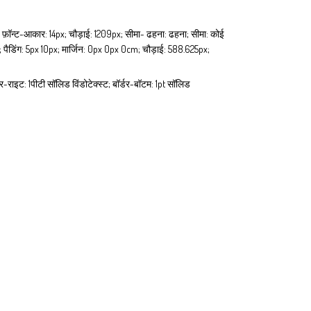
 0); फ़ॉन्ट-आकार: 14px; चौड़ाई: 1209px; सीमा- ढहना: ढहना; सीमा: कोई
क्स; पैडिंग: 5px 10px; मार्जिन: 0px 0px 0cm; चौड़ाई: 588.625px;
डर-राइट: 1पीटी सॉलिड विंडोटेक्स्ट; बॉर्डर-बॉटम: 1pt सॉलिड