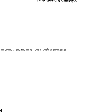
जिंक सल्फेट हेप्टाहाइड्रेट
 a micronutrient and in various industrial processes
ं