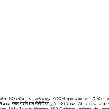
NO
,
,
ZnSO4
25
In
विषैला :
स्टोरेज :
गंध :
आण्विक सूत्र :
न्यूनतम आदेश मात्रा :
ग्रेड :
र
ग्राम प्रति घन सेंटीमीटर (g/cm3)
White crystallin
घनत्व :
दिखावट :
161.44 g/mol
680°C
,
,
,