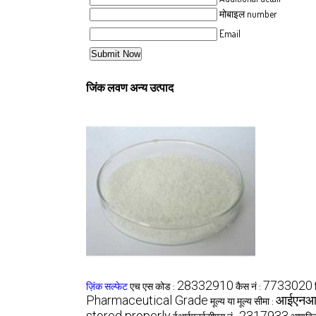
मोबाइल number
Email
जिंक लवण अन्य उत्पाद
28332910
7733020
ज़िंक सल्फेट
एच एस कोड :
कैस नं :
Pharmaceutical Grade
आईएनआ
मूल्य या मूल्य सीमा :
stored properly
2317933