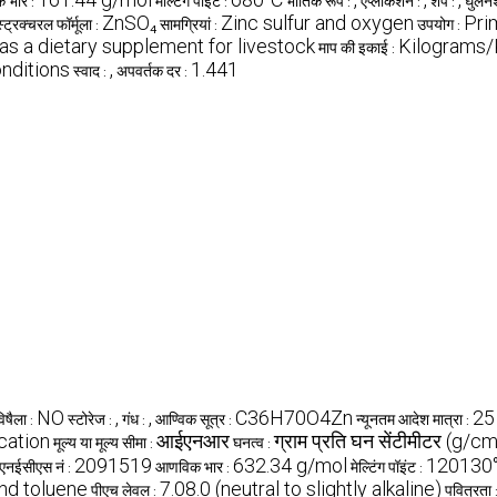
 भार :
मेल्टिंग पॉइंट :
भौतिक रूप :
एप्लीकेशन :
शेप :
घुलन
ZnSO₄
Zinc sulfur and oxygen
Prim
स्ट्रक्चरल फॉर्मूला :
सामग्रियां :
उपयोग :
 as a dietary supplement for livestock
Kilograms/
माप की इकाई :
onditions
,
1.441
स्वाद :
अपवर्तक दर :
NO
,
,
C36H70O4Zn
25
िषैला :
स्टोरेज :
गंध :
आण्विक सूत्र :
न्यूनतम आदेश मात्रा :
cation
आईएनआर
ग्राम प्रति घन सेंटीमीटर (g/c
मूल्य या मूल्य सीमा :
घनत्व :
2091519
632.34 g/mol
120130
नईसीएस नं :
आणविक भार :
मेल्टिंग पॉइंट :
and toluene
7.08.0 (neutral to slightly alkaline)
पीएच लेवल :
पवित्रता 