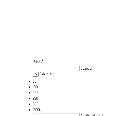
Price:
Â
Quantity
Select Unit
50
100
200
250
500
1000+
Additional detail