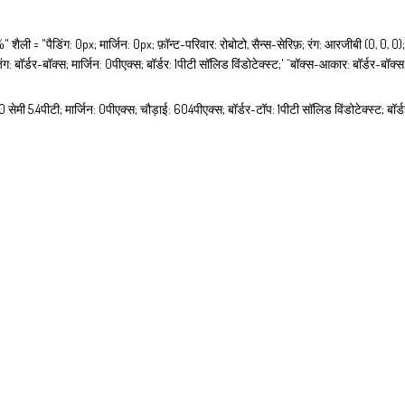
%" शैली = "पैडिंग: 0px; मार्जिन: 0px; फ़ॉन्ट-परिवार: रोबोटो, सैन्स-सेरिफ़; रंग: आरजीबी (0, 0,
: बॉर्डर-बॉक्स; मार्जिन: 0पीएक्स; बॉर्डर: 1पीटी सॉलिड विंडोटेक्स्ट;' ``बॉक्स-आकार: बॉर्डर-बॉ
सेमी 5.4पीटी; मार्जिन: 0पीएक्स; चौड़ाई: 604पीएक्स; बॉर्डर-टॉप: 1पीटी सॉलिड विंडोटेक्स्ट; बॉर्