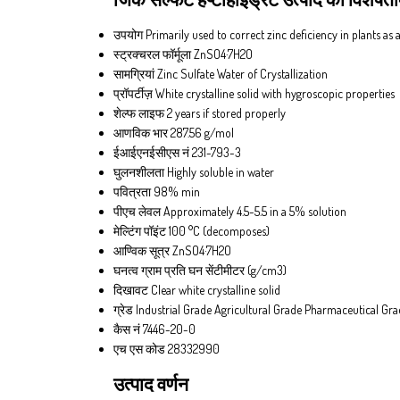
उपयोग
Primarily used to correct zinc deficiency in plants as
स्ट्रक्चरल फॉर्मूला
ZnSO4·7H2O
सामग्रियां
Zinc Sulfate Water of Crystallization
प्रॉपर्टीज़
White crystalline solid with hygroscopic properties
शेल्फ लाइफ
2 years if stored properly
आणविक भार
287.56 g/mol
ईआईएनईसीएस नं
231-793-3
घुलनशीलता
Highly soluble in water
पवित्रता
98% min
पीएच लेवल
Approximately 4.5-5.5 in a 5% solution
मेल्टिंग पॉइंट
100 °C (decomposes)
आण्विक सूत्र
ZnSO4·7H2O
घनत्व
ग्राम प्रति घन सेंटीमीटर (g/cm3)
दिखावट
Clear white crystalline solid
ग्रेड
Industrial Grade Agricultural Grade Pharmaceutical Gr
कैस नं
7446-20-0
एच एस कोड
28332990
उत्पाद वर्णन