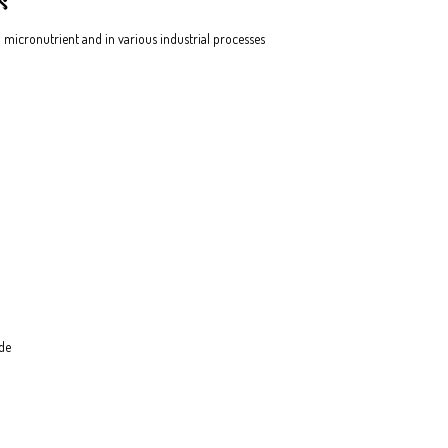
 a micronutrient and in various industrial processes
ade