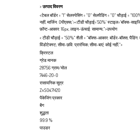
>
उत्पाद विवरण
<टेबल बॉर्डर = "1" सेलस्पेसिंग = "0" सेलपैडिंग = "0" चौड़ाई = "100
नहीं; मार्जिन: 0पीएक्स;'><टीडी चौड़ाई='50%' स्टाइल='बॉक्स-साइजिंग
फ़ॉन्ट-आकार: 16px; लाइन-ऊंचाई: सामान्य;">उपयोग
< टीडी चौड़ाई = "50%" शैली = "बॉक्स-आकार: बॉर्डर-बॉक्स; पैडिंग: 0 
विंडोटेक्स्ट; सीमा-छवि: प्रारंभिक; सीमा-बाएं: कोई नहीं;">
क्रिस्टल
ग्रेड मानक
287.56 ग्राम/मोल
7446-20-0
रासायनिक सूत्र
ZnSO4.7H2O
पैकेजिंग प्रकार
बैग
शुद्धता
99.9 %
पाउडर